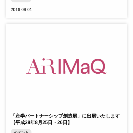
2016.09.01
Warning
: Trying to access array offset on null in
/home1/airimaqkyushuuac/public_html/_cms_dir/wp-
content/themes/ku-airimaq/template-parts/content-
card.php
on line
23
「産学パートナーシップ創造展」に出展いたします
【平成28年8月25日・26日】
イベント