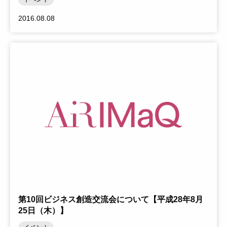
2016.08.08
Warning
: Trying to access array offset on null in
/home1/airimaqkyushuuac/public_html/_cms_dir/wp-
content/themes/ku-airimaq/template-parts/content-
card.php
on line
23
第10回ビジネス創造交流会について【平成28年8月
25日（木）】