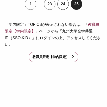
1
…
23
24
25
ペ
ペ
ペ
ペ
ー
ー
ー
ー
ジ
ジ
ジ
ジ
「学内限定」TOPICSが表示されない場合は、「
教職員
限定【学内限定】
」ページから「九州大学全学共通
ID（SSO-KID）」にログインの上、アクセスしてくださ
い。
教職員限定【学内限定】
arrow_forward_ios