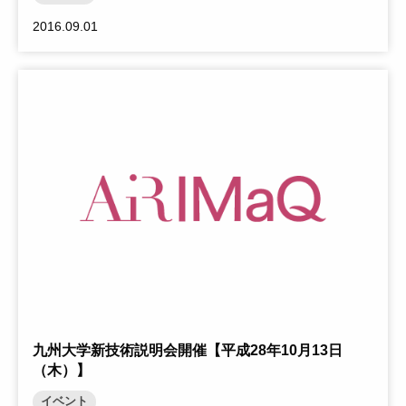
2016.09.01
Warning
: Trying to access array offset on null in
/home1/airimaqkyushuuac/public_html/_cms_dir/wp-
content/themes/ku-airimaq/template-parts/content-
card.php
on line
23
九州大学新技術説明会開催【平成28年10月13日
（木）】
イベント