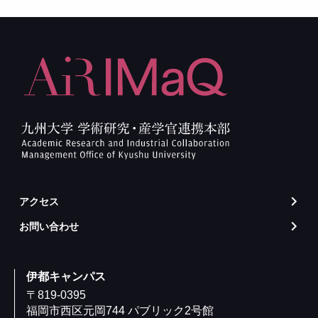
アクセス
arrow_forward_ios
お問い合わせ
arrow_forward_ios
伊都キャンパス
〒819-0395
福岡市西区元岡744 パブリック2号館