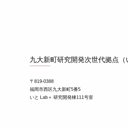
九大新町研究開発次世代拠点（い
〒819-0388
福岡市⻄区九大新町5番5
いと Lab＋ 研究開発棟111号室