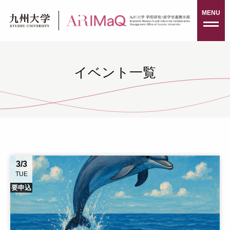
Skip
MENU
to
content
イベント一覧
3/3
TUE
要申込