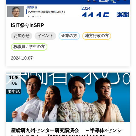
ISIT祭りinSRP
お知らせ
イベント
企業の方
地方行政の方
教職員 / 学生の方
2024.10.07
10/8
TUE
要申込
産総研九州センター研究講演会 ～半導体×センシ