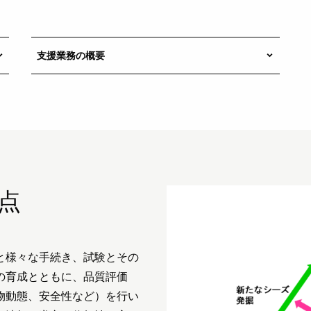
支援業務の概要
rrow_down
keyboard_arrow_down
点
と様々な手続き、試験とその
の育成とともに、品質評価
物動態、安全性など）を行い