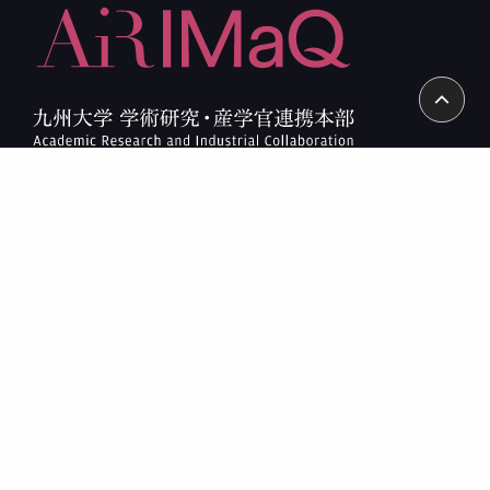
アクセス
arrow_forward_ios
お問い合わせ
arrow_forward_ios
伊都キャンパス
〒819-0395
福岡市西区元岡744 パブリック2号館
病院地区分室
〒812-8582