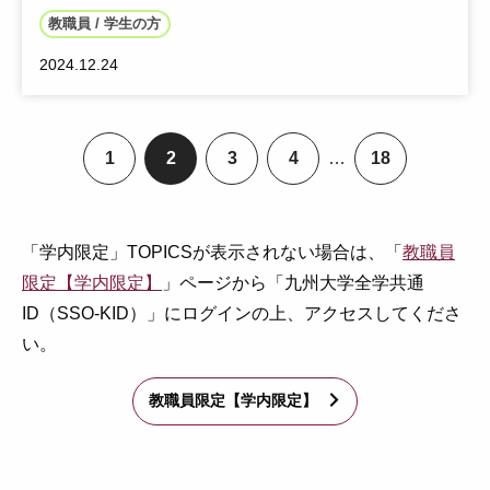
教職員 / 学生の方
2024.12.24
1
2
3
4
…
18
ペ
ペ
ペ
ペ
ペ
ー
ー
ー
ー
ー
ジ
ジ
ジ
ジ
ジ
「学内限定」TOPICSが表示されない場合は、「
教職員
限定【学内限定】
」ページから「九州大学全学共通
ID（SSO-KID）」にログインの上、アクセスしてくださ
い。
教職員限定【学内限定】
arrow_forward_ios