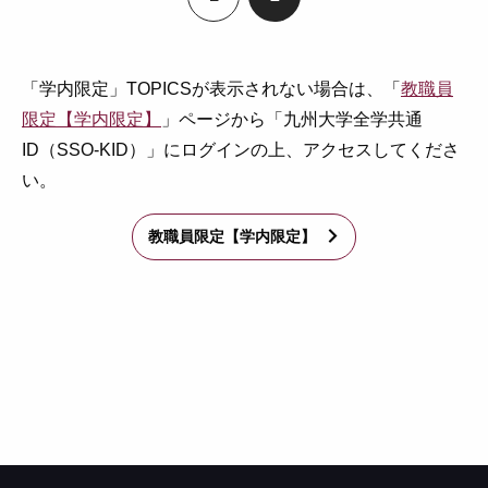
ペ
ペ
ー
ー
ジ
ジ
「学内限定」TOPICSが表示されない場合は、「
教職員
限定【学内限定】
」ページから「九州大学全学共通
ID（SSO-KID）」にログインの上、アクセスしてくださ
い。
教職員限定【学内限定】
arrow_forward_ios