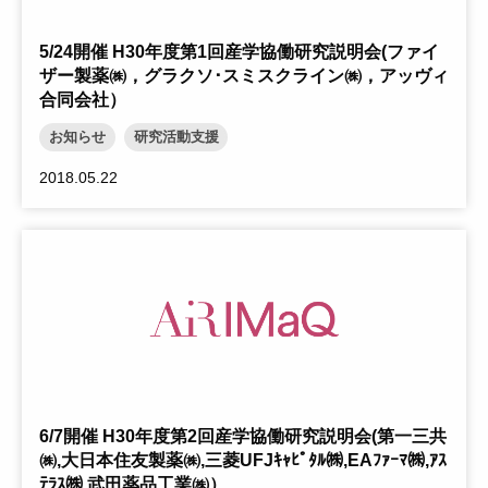
5/24開催 H30年度第1回産学協働研究説明会(ファイ
ザー製薬㈱，グラクソ･スミスクライン㈱，アッヴィ
合同会社）
お知らせ
研究活動支援
2018.05.22
6/7開催 H30年度第2回産学協働研究説明会(第一三共
㈱,大日本住友製薬㈱,三菱UFJｷｬﾋﾟﾀﾙ㈱,EAﾌｧｰﾏ㈱,ｱｽ
ﾃﾗｽ㈱,武田薬品工業㈱）