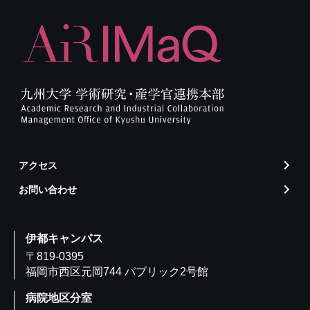
アクセス
arrow_forward_ios
お問い合わせ
arrow_forward_ios
伊都キャンパス
〒819-0395
福岡市西区元岡744 パブリック2号館
病院地区分室