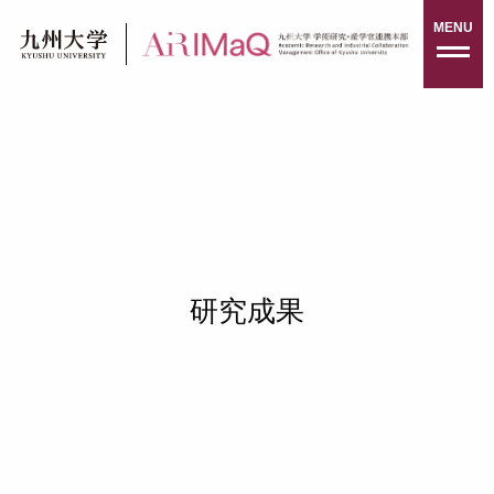
Skip
MENU
to
content
研究成果