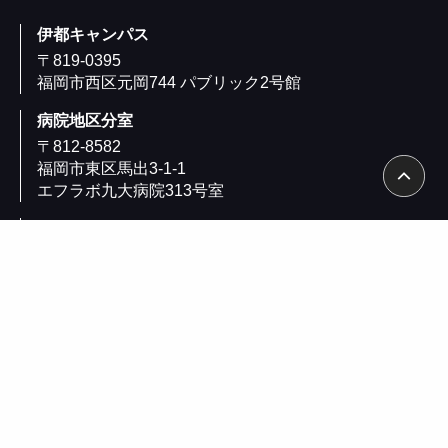
伊都キャンパス
〒819-0395
福岡市西区元岡744 パブリック2号館
病院地区分室
〒812-8582
福岡市東区馬出3-1-1
エフラボ九大病院313号室
九州大学 日本橋サテライト
〒103-0023
東京都中央区日本橋本町2-3-11
日本橋ライフサイエンスビルディング9階
904号室
九大新町研究開発次世代拠点（いとLab+）
〒819-0388
福岡市⻄区九大新町5番5
いと Lab＋ 研究開発棟111号室