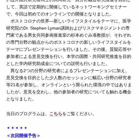
して、英語で定期的に開催しているネットワーキングセミナー
で、今回は初めてのオンラインでの開催となりました。
ポストコロナの世界―新しいライフスタイルをテーマに、医学
研究院のDr. Stephen Lyman講師およびリスクマネジメントの専
門家である男女共同参画推進室の杉本めぐみ准教授が、それぞれ
の専門分野の観点からのポストコロナの新しいライフスタイルを
テーマにプレゼンテーションを行いました。その後、質疑応答や
参加者による意見交換を行い、本学の国際・共同研究推進を目的
とした学内研究助成金についての説明も行いました。
異なる2つの分野の研究者によるプレゼンテーションに加え、
意見交換を目的とした少人数のセッションに幅広い分野の研究者
等21名が参加し、オンラインという限られた環境の中ではありま
したが、意見を交わし、他の参加者の研究についても触れる機会
となりました。
当日のプログラムは、
こちら
をご覧ください。
＊＊＊＊＊
＜次回開催予告＞