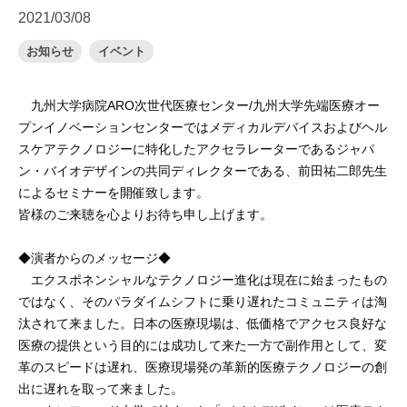
2021/03/08
お知らせ
イベント
九州大学病院ARO次世代医療センター/九州大学先端医療オー
プンイノベーションセンターでは
メディカルデバイスおよびヘル
スケアテクノロジーに特化したアクセラレーターであるジャパ
ン・バイオデザインの
共同ディレクターである、前田祐二郎先生
によるセミナーを開催致します。
皆様のご来聴を心よりお待ち申し上げます。
◆演者からのメッセージ◆
エクスポネンシャルなテクノロジー進化は現在に始まったもの
ではなく、そのパラダイムシフトに乗り遅れた
コミュニティは淘
汰されて来ました。日本の医療現場は、低価格でアクセス良好な
医療の提供という目的
には成功して来た一方で副作用として、変
革のスピードは遅れ、医療現場発の革新的医療テクノロジーの
創
出に遅れを取って来ました。