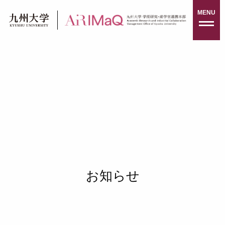
Skip
MENU
to
content
お知らせ