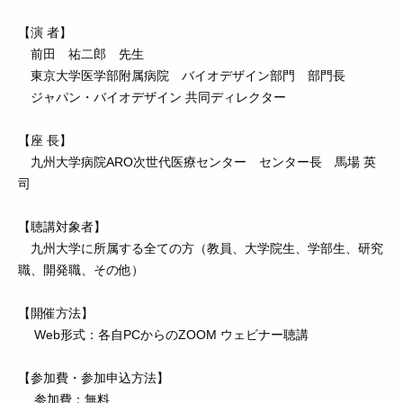
【演 者】
前田 祐二郎 先生
東京大学医学部附属病院 バイオデザイン部門 部門長
ジャパン・バイオデザイン 共同ディレクター
【座 長】
九州大学病院ARO次世代医療センター センター長 馬場 英
司
【聴講対象者】
九州大学に所属する全ての方（教員、大学院生、学部生、研究
職、開発職、その他）
【開催方法】
Web形式：各自PCからのZOOM ウェビナー聴講
【参加費・参加申込方法】
参加費：無料