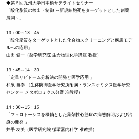
◆第６回九州大学日本橋サテライトセミナー
「酸化脂質の検出・制御 ～新規細胞死をターゲットとした創薬
展開～」
13：00～13：45
「酸化脂質をターゲットとした化合物スクリーニングと疾患モデ
ルへの応用」
山田 健一（薬学研究院 生命物理化学講座 教授）
13：45～14：30
「定量リピドーム分析法の開発と医学応用 」
和泉 自泰 （生体防御医学研究所附属トランスオミクス医学研究
センター メタボロミクス分野 准教授）
14：30～15：15
「フェロトーシスを機軸とした薬剤性心筋症の病態解明および治
療の開発 」
井手 友美（医学研究院 循環器内科学 准教授）