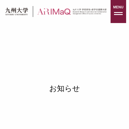
Skip
MENU
to
content
お知らせ