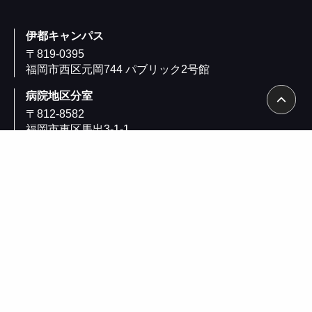
伊都キャンパス
〒819-0395
福岡市西区元岡744 パブリック2号館
病院地区分室
〒812-8582
福岡市東区馬出3-1-1
エフラボ九大病院313号室
九州大学 日本橋サテライト
〒103-0023
東京都中央区日本橋本町2-3-11
日本橋ライフサイエンスビルディング9階
904号室
九大新町研究開発次世代拠点（いとLab+）
〒819-0388
福岡市⻄区九大新町5番5
いと Lab＋ 研究開発棟111号室