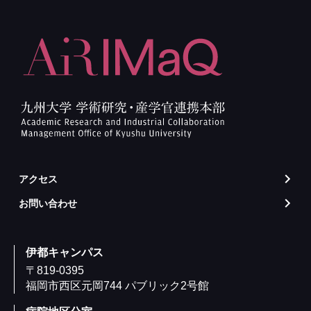
アクセス
arrow_forward_ios
お問い合わせ
arrow_forward_ios
伊都キャンパス
〒819-0395
福岡市西区元岡744 パブリック2号館