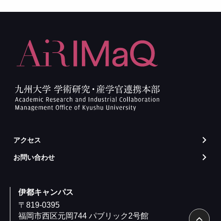
アクセス
arrow_forward_ios
お問い合わせ
arrow_forward_ios
伊都キャンパス
〒819-0395
福岡市西区元岡744 パブリック2号館