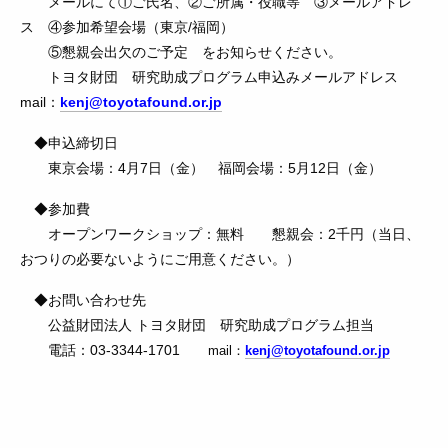
メールにて①ご氏名、②ご所属・役職等 ③メールアドレ
ス ④参加希望会場（東京/福岡）
⑤懇親会出欠のご予定 をお知らせください。
トヨタ財団 研究助成プログラム申込みメールアドレス
mail：
kenj@toyotafound.or.jp
◆申込締切日
東京会場：4月7日（金） 福岡会場：5月12日（金）
◆参加費
オープンワークショップ：無料 懇親会：2千円（当日、
おつりの必要ないようにご用意ください。）
◆お問い合わせ先
公益財団法人 トヨタ財団 研究助成プログラム担当
電話：03-3344-1701
mail：
kenj@toyotafound.or.jp