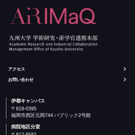
アクセス
arrow_forward_ios
お問い合わせ
arrow_forward_ios
伊都キャンパス
〒819-0395
福岡市西区元岡744 パブリック2号館
病院地区分室
〒812-8582