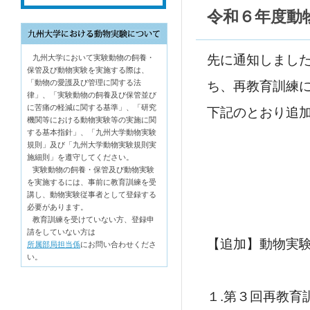
令和６年度動
先に通知しまし
九州大学において実験動物の飼養・
保管及び動物実験を実施する際は、
「動物の愛護及び管理に関する法
ち、再教育訓練
律」、「実験動物の飼養及び保管並び
に苦痛の軽減に関する基準」、「研究
下記のとおり追
機関等における動物実験等の実施に関
する基本指針」、「九州大学動物実験
規則」及び「九州大学動物実験規則実
施細則」を遵守してください。
実験動物の飼養・保管及び動物実験
を実施するには、事前に教育訓練を受
講し、動物実験従事者として登録する
必要があります。
教育訓練を受けていない方、登録申
請をしていない方は
【追加】動物実
所属部局担当係
にお問い合わせくださ
い。
１.第３回再教育